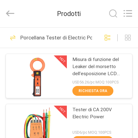
XI'AN
BEICHENG
ELECTRONICS
Prodotti
CO.,LTD.
All
Rights
Reserved.
Developed
CASA
52
by
Porcellana Tester di Electric Power
ECER
VICTOR Digital
PRODOTTI
Multimeter
HOT
Misura di funzione del
Leaker del morsetto
CIRCA
dell'esposizione LCD
NOI
della corrente di perdita
USD56.26/pc MOQ:100PCS
di CA, dei bit correnti ed
RICHIESTA ORA
online di CA di CA della
31
GIRO
corrente quattro
Multimetro del
HOT
Tester di CA 200V
DELLA
Electric Power
FABBRICA
morsetto di Digital
USD6/pc MOQ:100PCS