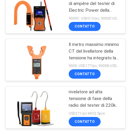
di ampère del tester di
Electric Power della
11
radio del VINCITORE
9000C: USD313/pc; 9000D:USD338/pc MOQ:5pcs
9000
Tester di resistenza
CONTATTO
di terra di Digital
Il metro massimo minimo
CT del livellatore della
tensione ha integrato la
tecnologia digitale della
9000: USD177/pc; 9000B:USD270/pc MOQ:5pcs
maschera
CONTATTO
18
termometro
rivelatore ad alta
tensione di fase della
infrarosso tenuto in
radio del tester di 220kV
mano
Electric Power
USD271/pc MOQ:5pcs
CONTATTO