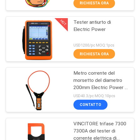
CONTROLLO
RICHIESTA ORA
DI
HOT
Tester antiurto di
QUALITÀ
17
Electric Power
Multimetro di Digital
CONTATTICI
USD1200/pc MOQ:1pcs
di gamma
RICHIESTA ORA
automatico
NOTIZIE
Metro corrente del
morsetto del diametro
CASI
200mm Electric Power di
15
perdita anti-interferenza
USD40.3/pc MOQ:10pcs
del tester
MAPPA
Multimetro di Digital
CONTATTO
DEL
di gamma manuale
VINCITORE trifase 7300
SITO
7300A del tester di
corrente elettrica di