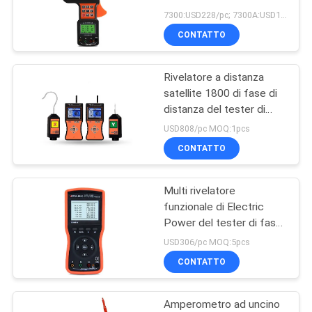
PRIVACY
grande calibro
7300:USD228/pc; 7300A:USD141/pc MOQ:10pcs
POLICY
CONTATTO
11
Tipo multimetro del
Rivelatore a distanza
satellite 1800 di fase di
banco di Digital
distanza del tester di
Electric Power del
USD808/pc MOQ:1pcs
VINCITORE
CONTATTO
Multi rivelatore
16
funzionale di Electric
Calibratore trattato
Power del tester di fase
di DC9V Digital
USD306/pc MOQ:5pcs
multifunzionale
CONTATTO
Amperometro ad uncino