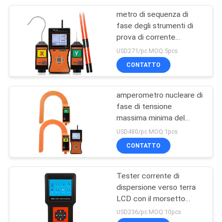
metro di sequenza di
6
fase degli strumenti di
Generatore di
prova di corrente
elettrica della radio
USD271/pc MOQ:5pcs
funzioni del segnale
433MHz
CONTATTO
amperometro nucleare di
fase di tensione
massima minima del
50
tester di 20000A Electric
USD480/pc MOQ:1pcs
Metri multifunzionali
Power
CONTATTO
dell'ambiente
Tester corrente di
dispersione verso terra
LCD con il morsetto
corrente di grande
USD236/pc MOQ:10pcs
calibro