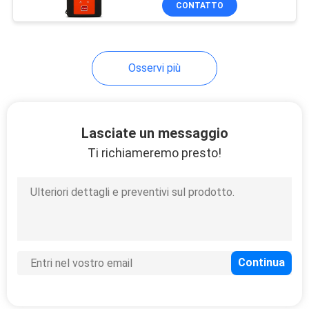
CONTATTO
24
Tester di Electric
Power
Osservi più
Lasciate un messaggio
Ti richiameremo presto!
12
Metri di LCR Digital
13