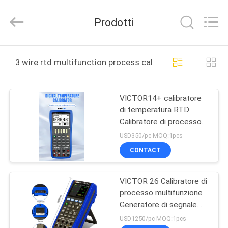
ELECTRONICS
CO.,LTD.
All
Prodotti
Rights
Reserved.
Developed
by
CASA
ECER
3 wire rtd multifunction process calibrator produzione 
PRODOTTI
VICTOR14+ calibratore
di temperatura RTD
CIRCA
Calibratore di processo
NOI
multifunzione di misura
USD350/pc MOQ:1pcs
CONTACT
GIRO
VICTOR 26 Calibratore di
DELLA
processo multifunzione
FABBRICA
Generatore di segnale
con precisione dello
USD1250/pc MOQ:1pcs