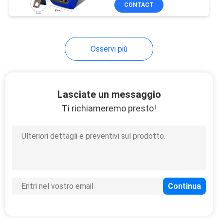
0,01% 5 cifre Display
CONTROLLO
CONTACT
circuito a circuito 24V
DI
IP65
QUALITÀ
Osservi più
CONTATTICI
Lasciate un messaggio
NOTIZIE
Ti richiameremo presto!
CASI
MAPPA
DEL
SITO