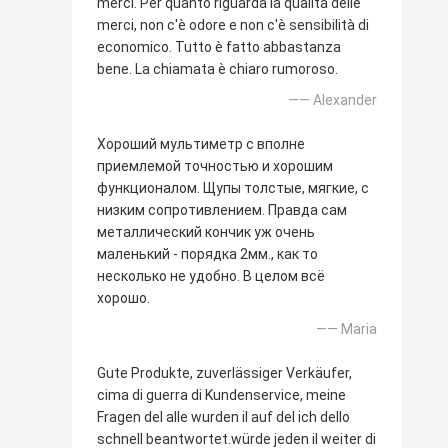
merci. Per quanto riguarda la qualità delle
merci, non c'è odore e non c'è sensibilità di
economico. Tutto è fatto abbastanza
bene. La chiamata è chiaro rumoroso.
—— Alexander
Хороший мультиметр с вполне
приемлемой точностью и хорошим
функционалом. Щупы толстые, мягкие, с
низким сопротивлением. Правда сам
металлический кончик уж очень
маленький - порядка 2мм., как то
несколько не удобно. В целом всё
хорошо.
—— Maria
Gute Produkte, zuverlässiger Verkäufer,
cima di guerra di Kundenservice, meine
Fragen del alle wurden il auf del ich dello
schnell beantwortet.würde jeden il weiter di