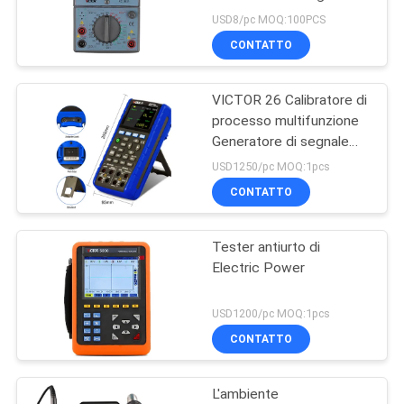
PRIVACY
1000V 10A 200MΩ
USD8/pc MOQ:100PCS
dell'affissione a cristalli
POLICY
CONTATTO
liquidi
VICTOR 26 Calibratore di
processo multifunzione
Generatore di segnale
con precisione dello
USD1250/pc MOQ:1pcs
0,01% 5 cifre Display
CONTATTO
circuito a circuito 24V
IP65
Tester antiurto di
Electric Power
USD1200/pc MOQ:1pcs
CONTATTO
L'ambiente