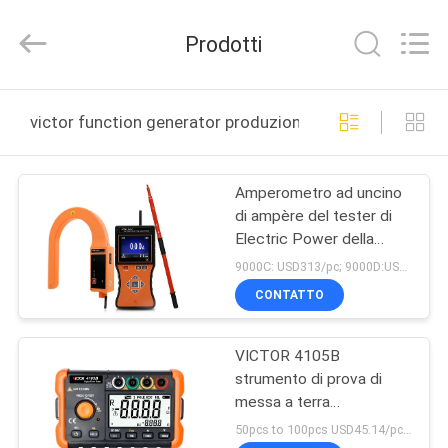
BEICHENG
ELECTRONICS
CO.,LTD.
Prodotti
All
Rights
Reserved.
Developed
by
CASA
ECER
victor function generator produzione online
PRODOTTI
Amperometro ad uncino
di ampère del tester di
CIRCA
Electric Power della
NOI
radio del VINCITORE
9000C: USD313/pc; 9000D:USD338/pc MOQ:5pcs
9000
CONTATTO
GIRO
VICTOR 4105B
DELLA
strumento di prova di
FABBRICA
messa a terra
multifunzione intelligente
50pcs to 100pcs USD45.14/pc;100pcs to 500pcs USD44.21/pc; above 500pcs USD43.5/pc MOQ:500