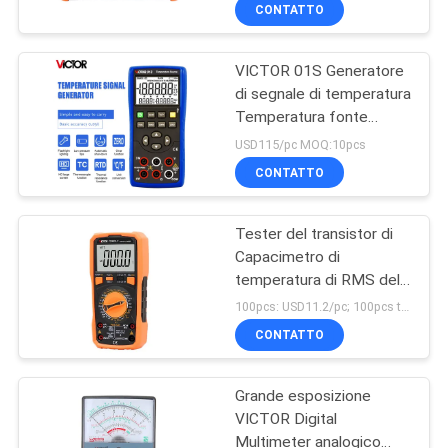
con schermo LCD ad alta
CONTROLLO
CONTATTO
definizione
DI
VICTOR 01S Generatore
QUALITÀ
di segnale di temperatura
Temperatura fonte
CONTATTICI
calibratore di processo
USD115/pc MOQ:10pcs
multimetro
CONTATTO
NOTIZIE
Tester del transistor di
Capacimetro di
CASI
temperatura di RMS del
multimetro della tasca
100pcs: USD11.2/pc; 100pcs to 500pcs: USD10.7/pc; 500pcs to 1000pcs: USD10.3; Above 3000pcs: USD9.8/pc MOQ:100PCS
del vincitore VC9801A+
MAPPA
CONTATTO
9801 vero
DEL
Grande esposizione
SITO
VICTOR Digital
Multimeter analogico