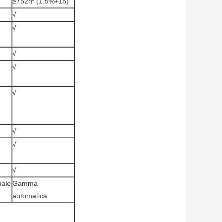
≥752℉ (1.5%+15)
√
√
√
√
√
√
√
√
ale
Gamma
automatica