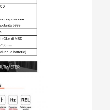
LCD
ifre) esposizione
 polarità 5999
s
ni «OL» di MSD
m*50mm
cluda le batterie)