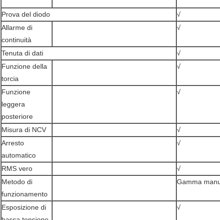
Prova del diodo
√
Allarme di
√
continuità
Tenuta di dati
√
Funzione della
√
torcia
Funzione
√
leggera
posteriore
Misura di NCV
√
Arresto
√
automatico
RMS vero
√
Metodo di
Gamma manu
funzionamento
Esposizione di
√
bassa tensione