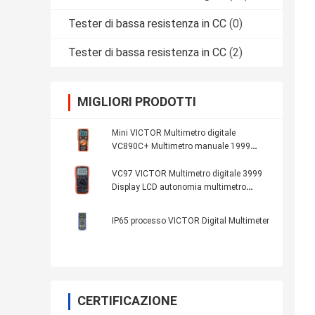
Tester di bassa resistenza in CC
(0)
Tester di bassa resistenza in CC
(2)
MIGLIORI PRODOTTI
Mini VICTOR Multimetro digitale
VC890C+ Multimetro manuale 1999
Display LCD NCV LIVE True RMS
Multimetro digitale
VC97 VICTOR Multimetro digitale 3999
Display LCD autonomia multimetro
digitale VICTOR fabbrica originale
IP65 processo VICTOR Digital Multimeter
CERTIFICAZIONE