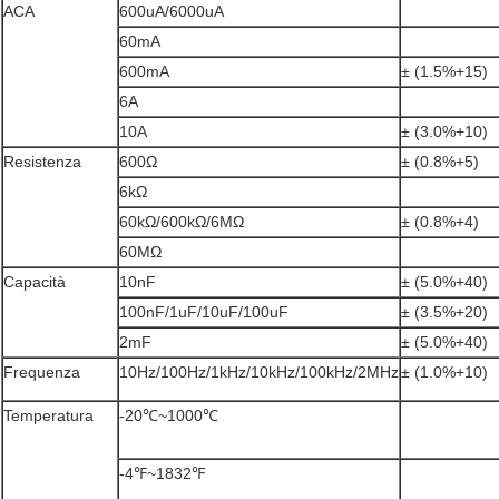
ACA
600uA/6000uA
60mA
600mA
± (1.5%+15)
6A
10A
± (3.0%+10)
Resistenza
600Ω
± (0.8%+5)
6kΩ
60kΩ/600kΩ/6MΩ
± (0.8%+4)
60MΩ
Capacità
10nF
± (5.0%+40)
100nF/1uF/10uF/100uF
± (3.5%+20)
2mF
± (5.0%+40)
Frequenza
10Hz/100Hz/1kHz/10kHz/100kHz/2MHz
± (1.0%+10)
Temperatura
-20℃~1000℃
-4℉~1832℉