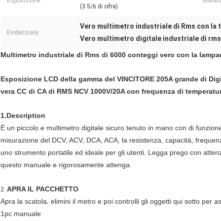
Esposizione:
Materi
(3 5/6 di cifra)
Vero multimetro industriale di Rms con la
Evidenziare:
Vero multimetro digitale industriale di rms
Multimetro industriale di Rms di 6000 conteggi vero con la lampa
Esposizione LCD della gamma del VINCITORE 205A grande di Digit
vera CC di CA di RMS NCV 1000V/20A con frequenza di temperatu
1.Description
È un piccolo e multimetro digitale sicuro tenuto in mano con di funzione
misurazione del DCV, ACV, DCA, ACA, la resistenza, capacità, frequenza
uno strumento portatile ed ideale per gli utenti. Legga prego con attenz
questo manuale e rigorosamente attenga.
APRA IL PACCHETTO
2.
Apra la scatola, elimini il metro e poi controlli gli oggetti qui sotto pe
1pc manuale