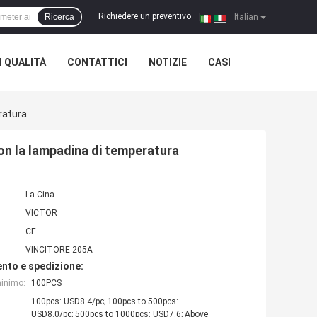
Richiedere un preventivo
Ricerca
|
Italian
 QUALITÀ
CONTATTICI
NOTIZIE
CASI
ratura
on la lampadina di temperatura
La Cina
VICTOR
CE
VINCITORE 205A
nto e spedizione:
minimo:
100PCS
100pcs: USD8.4/pc; 100pcs to 500pcs:
USD8.0/pc; 500pcs to 1000pcs: USD7.6; Above