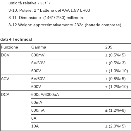
umidità relativa
< 85="">
3-10. Potere: 2 * batterie del AAA 1.5V LR03
3-11. Dimensione: (146*72*50) millimetro
3-12.Weight: approssimativamente 232g (batterie comprese)
dati 4.Technical
Funzione
Gamma
205
DCV
600mV
± (0.5%+5)
6V/60V
± (0.5%+3)
600V
± (1.0%+10)
ACV
6V/60V
± (0.8%+5)
600V
± (1.2%+10)
DCA
600uA/6000uA
60mA
600mA
± (1.2%+8)
6A
10A
± (2.0%+5)