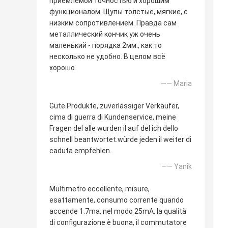
приемлемой точностью и хорошим
функционалом. Щупы толстые, мягкие, с
низким сопротивлением. Правда сам
металлический кончик уж очень
маленький - порядка 2мм., как то
несколько не удобно. В целом всё
хорошо.
—— Maria
Gute Produkte, zuverlässiger Verkäufer,
cima di guerra di Kundenservice, meine
Fragen del alle wurden il auf del ich dello
schnell beantwortet.würde jeden il weiter di
caduta empfehlen.
—— Yanik
Multimetro eccellente, misure,
esattamente, consumo corrente quando
accende 1.7ma, nel modo 25mA, la qualità
di configurazione è buona, il commutatore