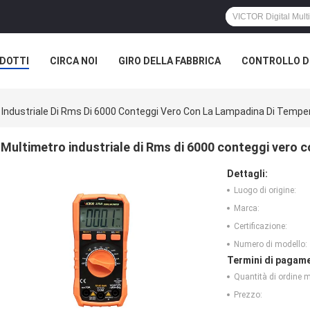
DOTTI
CIRCA NOI
GIRO DELLA FABBRICA
CONTROLLO DI
 Industriale Di Rms Di 6000 Conteggi Vero Con La Lampadina Di Tempe
Multimetro industriale di Rms di 6000 conteggi vero c
Dettagli:
Luogo di origine:
Marca:
Certificazione:
Numero di modello:
Termini di pagame
Quantità di ordine 
Prezzo: