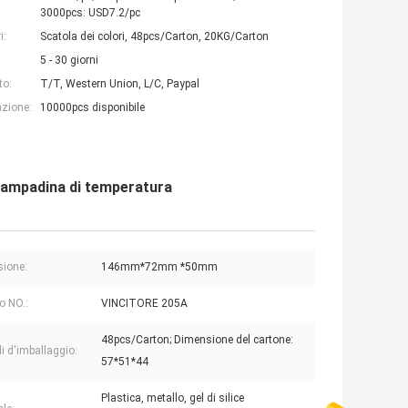
3000pcs: USD7.2/pc
i:
Scatola dei colori, 48pcs/Carton, 20KG/Carton
5 - 30 giorni
to:
T/T, Western Union, L/C, Paypal
azione:
10000pcs disponibile
 lampadina di temperatura
ione:
146mm*72mm *50mm
o NO.:
VINCITORE 205A
48pcs/Carton; Dimensione del cartone:
li d'imballaggio:
57*51*44
Plastica, metallo, gel di silice