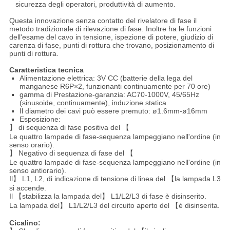
sicurezza degli operatori, produttività di aumento.
Questa innovazione senza contatto del rivelatore di fase il
metodo tradizionale di rilevazione di fase. Inoltre ha le funzioni
dell'esame del cavo in tensione, ispezione di potere, giudizio di
carenza di fase, punti di rottura che trovano, posizionamento di
punti di rottura.
Caratteristica tecnica
Alimentazione elettrica: 3V CC (batterie della lega del
manganese R6P×2, funzionanti continuamente per 70 ore)
gamma di Prestazione-garanzia: AC70-1000V, 45/65Hz
(sinusoide, continuamente), induzione statica.
Il diametro dei cavi può essere premuto: ø1.6mm-ø16mm
Esposizione:
】 di sequenza di fase positiva del 【
Le quattro lampade di fase-sequenza lampeggiano nell'ordine (in
senso orario).
】 Negativo di sequenza di fase del 【
Le quattro lampade di fase-sequenza lampeggiano nell'ordine (in
senso antiorario).
Il】 L1, L2, di indicazione di tensione di linea del 【la lampada L3
si accende.
Il 【stabilizza la lampada del】 L1/L2/L3 di fase è disinserito.
La lampada del】 L1/L2/L3 del circuito aperto del 【è disinserita.
Cicalino: