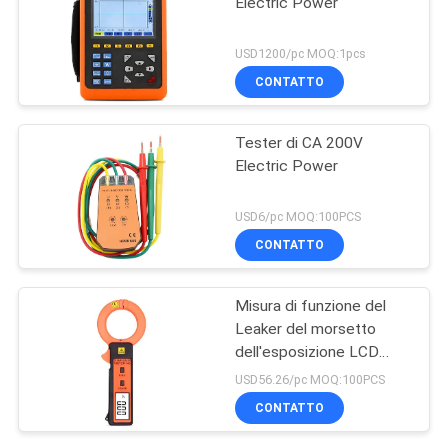
Electric Power
USD1200/pc MOQ:1pcs
CONTATTO
Tester di CA 200V
Electric Power
USD6/pc MOQ:100PCS
CONTATTO
Misura di funzione del
Leaker del morsetto
dell'esposizione LCD
della corrente di perdita
USD56.26/pc MOQ:100PCS
di CA, dei bit correnti ed
CONTATTO
online di CA di CA della
corrente quattro