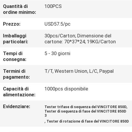
CONTROLLO
Quantità di
100PCS
ordine minimo:
DI
QUALITÀ
Prezzo:
USD57.5/pc
Imballaggi
30pcs/Carton; Dimensione del
CONTATTICI
particolari:
cartone: 70*37*24; 19KG/Carton
Tempi di
5 - 30 giorni
consegna:
NOTIZIE
Termini di
T/T, Western Union, L/C, Paypal
pagamento:
CASI
Capacità di
1000pcs disponibile
alimentazione:
MAPPA
Evidenziare:
,
Tester trifase di sequenza del VINCITORE 850D
DEL
Tester di sequenza di fase del VINCITORE 850D
3
SITO
,
Tester di rotazione di fase del VINCITORE 850D