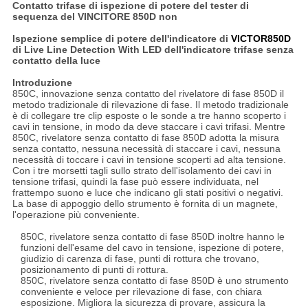
Contatto trifase di ispezione di potere del tester di
sequenza del VINCITORE 850D non
Ispezione semplice di potere dell'indicatore di
VICTOR850D
di Live Line Detection With LED dell'indicatore trifase senza
contatto della luce
Introduzione
850C, innovazione senza contatto del rivelatore di fase 850D il
metodo tradizionale di rilevazione di fase. Il metodo tradizionale
è di collegare tre clip esposte o le sonde a tre hanno scoperto i
cavi in tensione, in modo da deve staccare i cavi trifasi. Mentre
850C, rivelatore senza contatto di fase 850D adotta la misura
senza contatto, nessuna necessità di staccare i cavi, nessuna
necessità di toccare i cavi in tensione scoperti ad alta tensione.
Con i tre morsetti tagli sullo strato dell'isolamento dei cavi in
tensione trifasi, quindi la fase può essere individuata, nel
frattempo suono e luce che indicano gli stati positivi o negativi.
La base di appoggio dello strumento è fornita di un magnete,
l'operazione più conveniente.
850C, rivelatore senza contatto di fase 850D inoltre hanno le
funzioni dell'esame del cavo in tensione, ispezione di potere,
giudizio di carenza di fase, punti di rottura che trovano,
posizionamento di punti di rottura.
850C, rivelatore senza contatto di fase 850D è uno strumento
conveniente e veloce per rilevazione di fase, con chiara
esposizione. Migliora la sicurezza di provare, assicura la