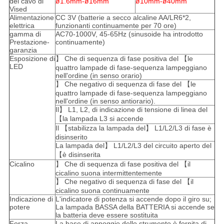
del cavo di
ø1.6mm-ø16mm
ø10mm-ø40mm
Vised
Alimentazione
CC 3V (batterie a secco alcaline AA/LR6*2,
elettrica
funzionanti continuamente per 70 ore)
gamma di
AC70-1000V, 45-65Hz (sinusoide ha introdotto
Prestazione-
continuamente)
garanzia
Esposizione di
】 Che di sequenza di fase positiva del 【le
LED
quattro lampade di fase-sequenza lampeggiano
nell'ordine (in senso orario)
】 Che negativo di sequenza di fase del 【le
quattro lampade di fase-sequenza lampeggiano
nell'ordine (in senso antiorario).
Il】 L1, L2, di indicazione di tensione di linea del
【la lampada L3 si accende
Il 【stabilizza la lampada del】 L1/L2/L3 di fase è
disinserito
La lampada del】 L1/L2/L3 del circuito aperto del
【è disinserita
Cicalino
】 Che di sequenza di fase positiva del 【il
cicalino suona intermittentemente
】 Che negativo di sequenza di fase del 【il
cicalino suona continuamente
Indicazione di
L'indicatore di potenza si accende dopo il giro su;
potere
La lampada BASSA della BATTERIA si accende se
la batteria deve essere sostituita
Forza
La base di appoggio dello strumento è fornita di