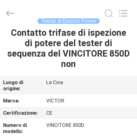
BEICHENG
ELECTRONICS
CO.,LTD.
All
Rights
Tester di Electric Power
Reserved.
Developed
by
Contatto trifase di ispezione
CASA
ECER
di potere del tester di
PRODOTTI
sequenza del VINCITORE 850D
non
CIRCA
NOI
Luogo di
La Cina
origine:
GIRO
Marca:
VICTOR
DELLA
Certificazione:
CE
FABBRICA
Numero di
VINCITORE 850D
modello: