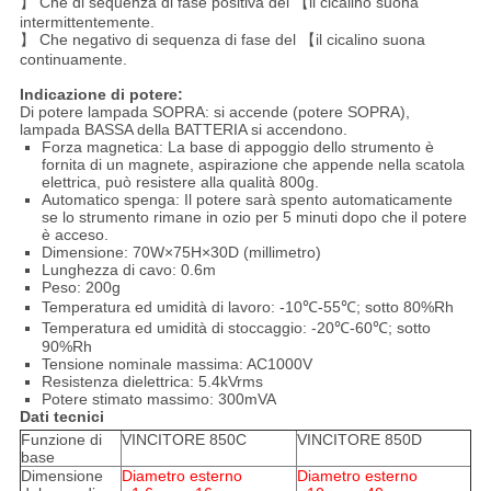
】 Che di sequenza di fase positiva del 【il cicalino suona
intermittentemente.
】 Che negativo di sequenza di fase del 【il cicalino suona
continuamente.
Indicazione di potere:
Di potere lampada SOPRA: si accende (potere SOPRA),
lampada BASSA della BATTERIA si accendono.
Forza magnetica: La base di appoggio dello strumento è
fornita di un magnete, aspirazione che appende nella scatola
elettrica, può resistere alla qualità 800g.
Automatico spenga: Il potere sarà spento automaticamente
se lo strumento rimane in ozio per 5 minuti dopo che il potere
è acceso.
Dimensione: 70W×75H×30D (millimetro)
Lunghezza di cavo: 0.6m
Peso: 200g
Temperatura ed umidità di lavoro: -10℃-55℃; sotto 80%Rh
Temperatura ed umidità di stoccaggio: -20℃-60℃; sotto
90%Rh
Tensione nominale massima: AC1000V
Resistenza dielettrica: 5.4kVrms
Potere stimato massimo: 300mVA
Dati tecnici
Funzione di
VINCITORE 850C
VINCITORE 850D
base
Dimensione
Diametro esterno
Diametro esterno