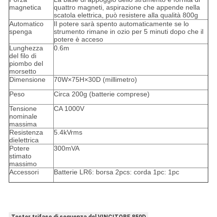
magnetica
quattro magneti, aspirazione che appende nella
scatola elettrica, può resistere alla qualità 800g
Automatico
Il potere sarà spento automaticamente se lo
spenga
strumento rimane in ozio per 5 minuti dopo che il
potere è acceso
Lunghezza
0.6m
del filo di
piombo del
morsetto
Dimensione
70W×75H×30D (millimetro)
Peso
Circa 200g (batterie comprese)
Tensione
CA 1000V
nominale
massima
Resistenza
5.4kVrms
dielettrica
Potere
300mVA
stimato
massimo
Accessori
Batterie LR6: borsa 2pcs: corda 1pc: 1pc