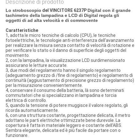
Descrizione di prodotto
Lo stroboscopio
del VINCITORE 6237P
Digital con il grande
tachimetro della lampadina e LCD di Digital regola gli
oggetti di ad alta velocità e di commovente
Caratteristiche
1, adotta le micro tecniche di calcolo (CPU), le tecniche
fotoelettriche, le tecnologie anti-interferenza dell'avanzamento
per realizzare la misura senza contatto di velocità di rotazione e
per verificare lo stato o il danno di superficie degli oggetti del
movimento.
2, con la lampadina, la visualizzazione LCD surdimensionato
assicurano le letture accurate.
3, due modi del regolamento hanno il singolo regolamento
(adeguamento grezzo di /fine di regolamento) e regolamento di
continuità (aggiustamento di precisione grezzo di regolamento)
per la misurazione convenientemente.
4, conservare il consumo della batteria, là sono determinati
commutatori che si specializzano in lampadina e torcia
elettrica di controllo.
5, quando la tensione di potere muggisce il valore regolato, gli
ricorda automaticamente.
6, con una struttura costante, progettazione delicata, il metro
adottano le parti elettriche ottimizzate bene durevole. La
copertura è fatta in materiale leggero e costante dell'ABS.
Sembra elegante, delicata ed è più facile da portare con o
funzionare.