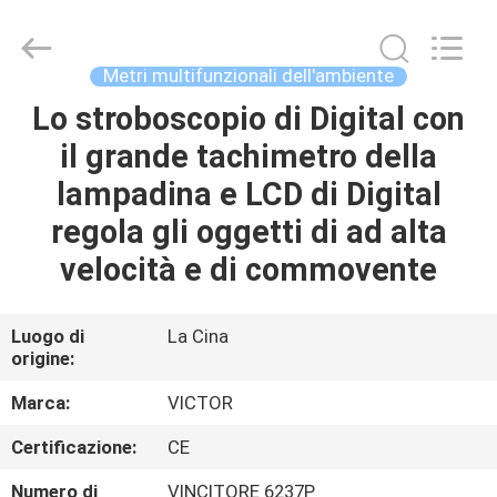
BEICHENG
ELECTRONICS
CO.,LTD.
All
Rights
Metri multifunzionali dell'ambiente
Reserved.
Developed
by
Lo stroboscopio di Digital con
CASA
ECER
il grande tachimetro della
PRODOTTI
lampadina e LCD di Digital
regola gli oggetti di ad alta
CIRCA
velocità e di commovente
NOI
Luogo di
La Cina
origine:
GIRO
DELLA
Marca:
VICTOR
FABBRICA
Certificazione:
CE
Numero di
VINCITORE 6237P