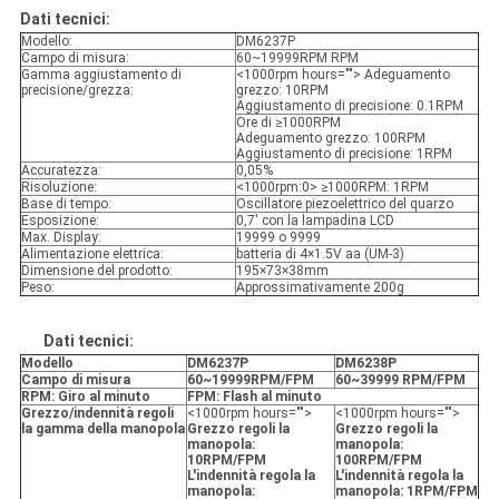
Dati tecnici:
Modello:
DM6237P
Campo di misura:
60~19999RPM RPM
Gamma aggiustamento di
<1000rpm hours=""> Adeguamento
precisione/grezza:
grezzo: 10RPM
Aggiustamento di precisione: 0.1RPM
Ore di ≥1000RPM
Adeguamento grezzo: 100RPM
Aggiustamento di precisione: 1RPM
Accuratezza:
0,05%
Risoluzione:
<1000rpm:0> ≥1000RPM: 1RPM
Base di tempo:
Oscillatore piezoelettrico del quarzo
Esposizione:
0,7' con la lampadina LCD
Max. Display:
19999 o 9999
Alimentazione elettrica:
batteria di 4×1.5V aa (UM-3)
Dimensione del prodotto:
195×73×38mm
Peso:
Approssimativamente 200g
Dati tecnici:
Modello
DM6237P
DM6238P
Campo di misura
60~19999RPM/FPM
60~39999 RPM/FPM
RPM: Giro al minuto
FPM: Flash al minuto
Grezzo/indennità regoli
<1000rpm hours="">
<1000rpm hours="">
la gamma della manopola
Grezzo regoli la
Grezzo regoli la
manopola:
manopola:
10RPM/FPM
100RPM/FPM
L'indennità regola la
L'indennità regola la
manopola:
manopola: 1RPM/FPM