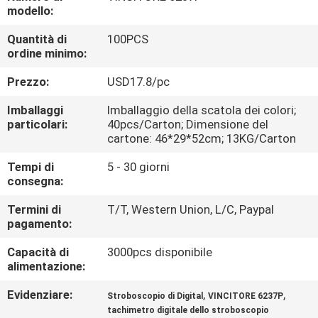
CONTROLLO
modello:
DI
Quantità di
100PCS
ordine minimo:
QUALITÀ
Prezzo:
USD17.8/pc
CONTATTICI
Imballaggi
Imballaggio della scatola dei colori;
particolari:
40pcs/Carton; Dimensione del
cartone: 46*29*52cm; 13KG/Carton
NOTIZIE
Tempi di
5 - 30 giorni
consegna:
CASI
Termini di
T/T, Western Union, L/C, Paypal
pagamento:
MAPPA
Capacità di
3000pcs disponibile
DEL
alimentazione:
SITO
Evidenziare:
,
,
Stroboscopio di Digital
VINCITORE 6237P
tachimetro digitale dello stroboscopio