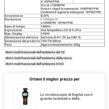
0.1RPM/FPM
Ore di ≥1000RPM
Grezzo regoli la manopola: 100RPM/FPM
L'indennità regola la manopola: 1RPM/FPM
Accuratezza
0,05%
Risoluzione
<1000rpm:0>
≥1000RPM: 1RPM/FPM
Base di tempo
10MHz
Esposizione
Una lampadina LCD di 5 cifre
Max. Display
19999
Alimentazione elettrica
batteria di 4×1.5V aa (UM-3)
Dimensione del prodotto
195×73×38mm
Peso
Approssimativamente 200g
Metri multifunzionali dell'ambiente del CE
Metri multifunzionali dell'ambiente della tasca
Metri multifunzionali dell'ambiente VC63
Ottieni il miglior prezzo per
Lo stroboscopio di Digital con il
grande tachimetro della
lampadina e LCD di Digital regola
gli oggetti di ad alta velocità e di