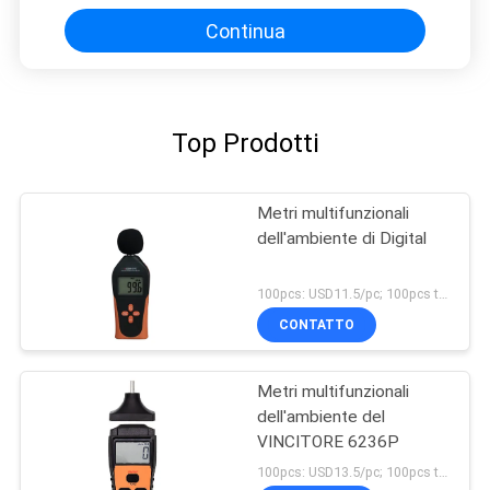
commovente
Continua
Top Prodotti
Metri multifunzionali
dell'ambiente di Digital
100pcs: USD11.5/pc; 100pcs to 500pcs: USD11/pc; 500pcs to 1000pcs: USD10.5; Above 3000pcs: USD10/pc MOQ:100PCS
CONTATTO
Metri multifunzionali
dell'ambiente del
VINCITORE 6236P
100pcs: USD13.5/pc; 100pcs to 500pcs: USD12.8/pc; 500pcs to 1000pcs: USD12.2pc; Above 3000pcs: USD11.6/pc MOQ:100PCS