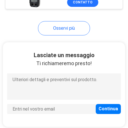
CONTATTO
24
Tester di Electric
Power
Osservi più
Lasciate un messaggio
Ti richiameremo presto!
12
Metri di LCR Digital
13