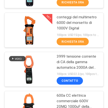
CONTROLLO
RICHIESTA ORA
DI
HOT
conteggi del multimetro
QUALITÀ
17
6000 del morsetto di
1000V Digital
Multimetro di Digital
CONTATTICI
100pcs: USD15/pc; 100pcs to 500pcs: USD14.3/pc; 500pcs to 1000pcs: USD13.6/pc; Above 3000pcs: USD13.2/pc MOQ:300
di gamma
RICHIESTA ORA
automatico
NOTIZIE
3999 tensione corrente
di CA della gamma
CASI
automatica 2000A del
15
multimetro del morsetto
100pcs: USD22.2/pc; 100pcs to 500pcs: USD21.2/pc; 500pcs to 1000pcs: USD20.2/pc; Above 3000pcs: USD18.5/pc MOQ:100PCS
di Digital di conteggi più
MAPPA
Multimetro di Digital
CONTATTO
grande
DEL
di gamma manuale
600a CC elettrica
SITO
commerciale 600V
20MΩ 1000uF della