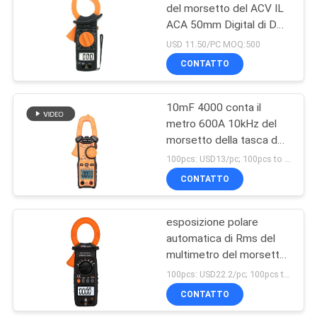
del morsetto del ACV IL
ACA 50mm Digital di DCV
11
varia esposizione LCD
USD 11.50/PC MOQ:500
Tester di resistenza
CONTATTO
di terra di Digital
10mF 4000 conta il
metro 600A 10kHz del
morsetto della tasca del
multimetro con gli
100pcs: USD13/pc; 100pcs to 500pcs: USD12.5/pc; 500pcs to 1000pcs: USD12/pc; Above 3000pcs: USD11.5/pc MOQ:300
impiegati
CONTATTO
18
termometro
esposizione polare
automatica di Rms del
infrarosso tenuto in
multimetro del morsetto
mano
di 600A Pinza Digital vera
100pcs: USD22.2/pc; 100pcs to 500pcs: USD21.2/pc; 500pcs to 1000pcs: USD20.2/pc; Above 3000pcs: USD19.2/pc MOQ:100PCS
CONTATTO