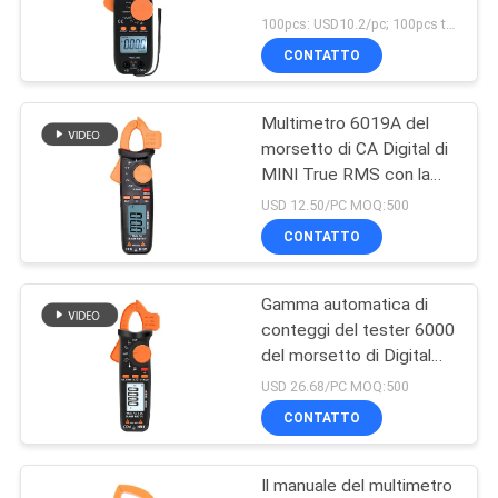
PRIVACY
tasca del tester del
100pcs: USD10.2/pc; 100pcs to 500pcs: USD9.8/pc; 500pcs to 1000pcs: USD8.8/pc; Above 3000pcs: USD8.3/pc MOQ:300
morsetto di CA Digital
POLICY
CONTATTO
11
Tipo multimetro del
Multimetro 6019A del
morsetto di CA Digital di
banco di Digital
MINI True RMS con la
prova di temperatura
USD 12.50/PC MOQ:500
CONTATTO
Gamma automatica di
16
conteggi del tester 6000
Calibratore trattato
del morsetto di Digital
del multimetro di MINI
USD 26.68/PC MOQ:500
multifunzionale
True RMS
CONTATTO
Il manuale del multimetro